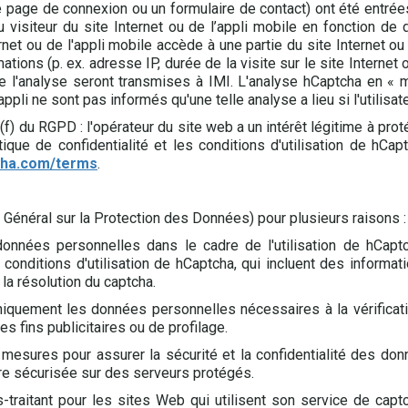
ne page de connexion ou un formulaire de contact) ont été entré
visiteur du site Internet ou de l’appli mobile en fonction de 
net ou de l'appli mobile accède à une partie du site Internet ou 
tions (p. ex. adresse IP, durée de la visite sur le site Interne
 de l'analyse seront transmises à IMI. L'analyse hCaptcha en « 
appli ne sont pas informés qu'une telle analyse a lieu si l'utilisat
(f) du RGPD : l'opérateur du site web a un intérêt légitime à pro
ique de confidentialité et les conditions d'utilisation de hCaptc
tcha.com/terms
.
énéral sur la Protection des Données) pour plusieurs raisons :
onnées personnelles dans le cadre de l'utilisation de hCap
les conditions d'utilisation de hCaptcha, qui incluent des inform
la résolution du captcha.
niquement les données personnelles nécessaires à la vérificatio
s fins publicitaires ou de profilage.
mesures pour assurer la sécurité et la confidentialité des do
re sécurisée sur des serveurs protégés.
-traitant pour les sites Web qui utilisent son service de capt