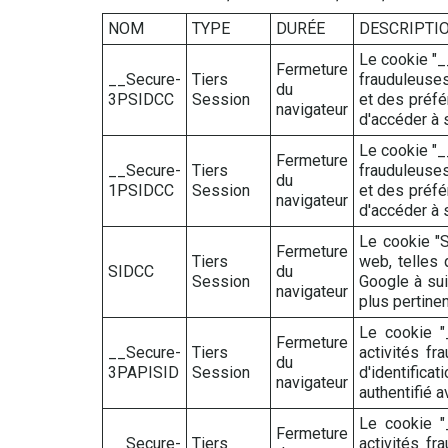
NOM
TYPE
DURÉE
DESCRIPTI
Le cookie "_
Fermeture
__Secure-
Tiers
frauduleuses
du
3PSIDCC
Session
et des préfér
navigateur
d'accéder à 
Le cookie "_
Fermeture
__Secure-
Tiers
frauduleuses
du
1PSIDCC
Session
et des préfér
navigateur
d'accéder à 
Le cookie "S
Fermeture
Tiers
web, telles 
SIDCC
du
Session
Google à sui
navigateur
plus pertinen
Le cookie "
Fermeture
__Secure-
Tiers
activités f
du
3PAPISID
Session
d'identificat
navigateur
authentifié 
Le cookie "
Fermeture
__Secure-
Tiers
activités f