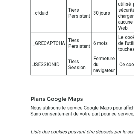
utilisé
Tiers
sécurit
_cfduid
30 jours
Persistant
chargem
aucune 
Web.
Le cook
Tiers
_GRECAPTCHA
6 mois
de l'ut
Persistant
touches
Fermeture
Tiers
JSESSIONID
du
Ce cook
Session
navigateur
Plans Google Maps
Nous utilisons le service Google Maps pour affic
Sans consentement de votre part pour ce service, 
Liste des cookies pouvant être déposés par le s