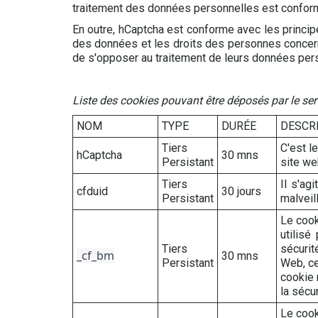
traitement des données personnelles est conform
En outre, hCaptcha est conforme avec les princip
des données et les droits des personnes concernée
de s'opposer au traitement de leurs données per
Liste des cookies pouvant être déposés par le se
NOM
TYPE
DURÉE
DESCR
Tiers
C'est le
hCaptcha
30 mns
Persistant
site we
Tiers
Il s'ag
cfduid
30 jours
Persistant
malveil
Le cook
utilisé
Tiers
sécurit
_cf_bm
30 mns
Persistant
Web, ce
cookie 
la sécu
Le cook