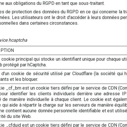
e aux obligations du RGPD en tant que sous-traitant.
es de protection des données du RGPD en ce qui concerne la tra
s. Les utilisateurs ont le droit d'accéder à leurs données pers
sonnelles dans certaines circonstances.
rvice hcaptcha
IPTION
 cookie principal qui stocke un identifiant unique pour chaque utili
b protégé par hCaptcha.
it d'un cookie de sécurité utilisé par Cloudflare (la société qui 
lants et les bloquer.
ie _cf_bm est un cookie tiers défini par le service de CDN (Con
 pour identifier les clients individuels derrière une adresse 
é de manière individuelle à chaque client. Le cookie est égaleme
 qui aide à répartir la charge sur les serveurs de manière équil
ne contient aucune donnée personnelle identifiable et est utili
rité du site Web.
ie _cfduid est un cookie tiers défini par le service de CDN (Co