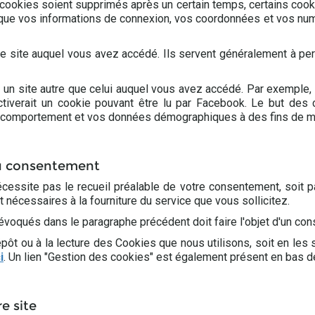
es cookies soient supprimés après un certain temps, certains cook
 que vos informations de connexion, vos coordonnées et vos nu
le site auquel vous avez accédé. Ils servent généralement à pe
 un site autre que celui auquel vous avez accédé. Par exemple, 
iverait un cookie pouvant être lu par Facebook. Le but des co
e comportement et vos données démographiques à des fins de mar
au consentement
cessite pas le recueil préalable de votre consentement, soit p
t nécessaires à la fourniture du service que vous sollicitez.
évoqués dans le paragraphe précédent doit faire l'objet d'un con
t ou à la lecture des Cookies que nous utilisons, soit en les s
i
. Un lien "Gestion des cookies" est également présent en bas d
re site